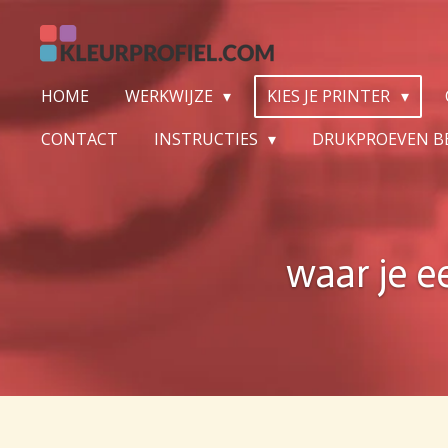
Ga
direct
naar
HOME
WERKWIJZE
KIES JE PRINTER
de
hoofdinhoud
CONTACT
INSTRUCTIES
DRUKPROEVEN B
waar je e