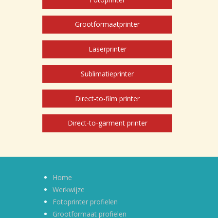
Grootformaatprinter
Laserprinter
Sublimatieprinter
Direct-to-film printer
Direct-to-garment printer
Home
Werkwijze
Fotoprinter profielen
Grootformaat profielen