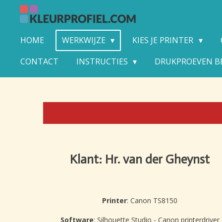
Ga
direct
naar
HOME
WERKWIJZE
KIES JE PRINTER
de
hoofdinhoud
CONTACT
INSTRUCTIES
DRUKPROEVEN B
Klant: Hr. van der Gheynst
Printer
: Canon TS8150
Software
: Silhouette Studio - Canon printerdriver