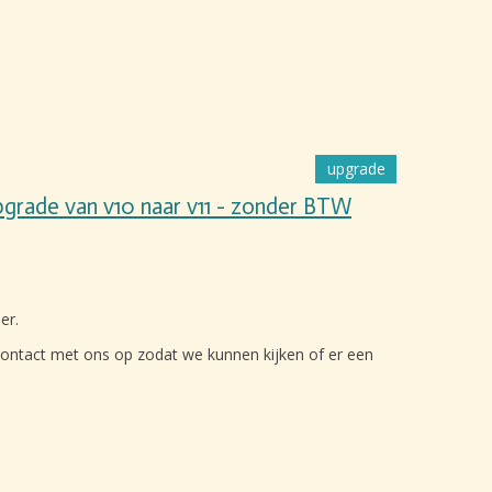
upgrade
upgrade van v10 naar v11 - zonder BTW
er.
en contact met ons op zodat we kunnen kijken of er een