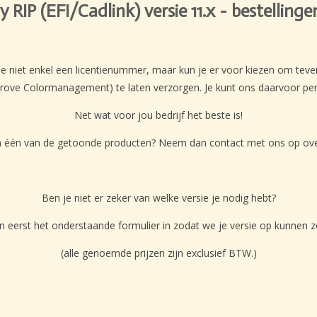
ry RIP (EFI/Cadlink) versie 11.x - bestellin
e niet enkel een licentienummer, maar kun je er voor kiezen om tevens
prove Colormanagement) te laten verzorgen. Je kunt ons daarvoor per
Net wat voor jou bedrijf het beste is!
in één van de getoonde producten? Neem dan contact met ons op over p
Ben je niet er zeker van welke versie je nodig hebt?
n eerst het onderstaande formulier in zodat we je versie op kunnen 
(alle genoemde prijzen zijn exclusief BTW.)