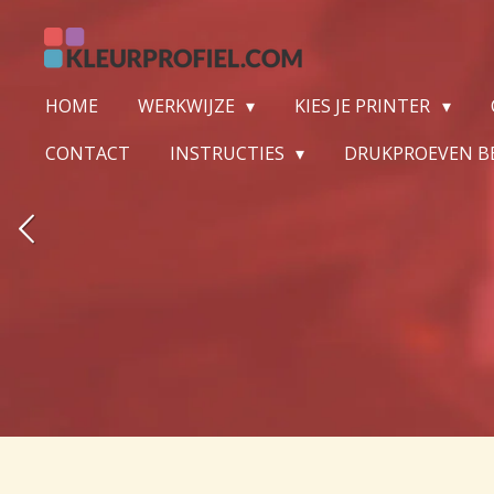
Ga
direct
naar
HOME
WERKWIJZE
KIES JE PRINTER
de
hoofdinhoud
CONTACT
INSTRUCTIES
DRUKPROEVEN B