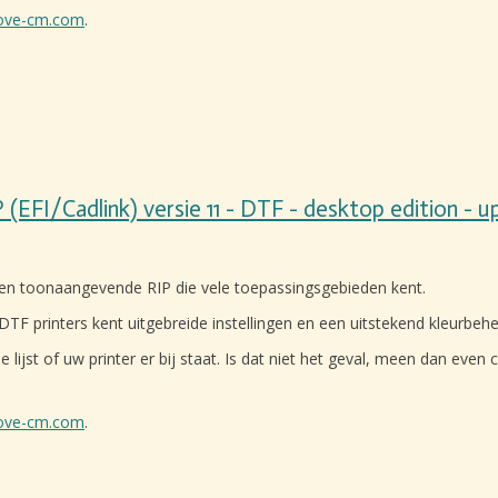
ove-cm.com
.
P (EFI/Cadlink) versie 11 - DTF - desktop edition - 
en toonaangevende RIP die vele toepassingsgebieden kent.
TF printers kent uitgebreide instellingen en een uitstekend kleurbehe
e lijst of uw printer er bij staat. Is dat niet het geval, meen dan ev
ove-cm.com
.