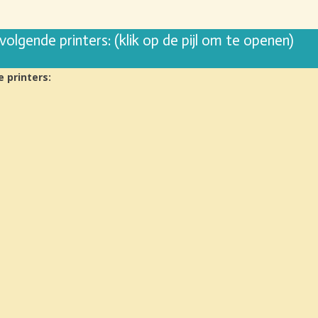
olgende printers: (klik op de pijl om te openen)
 printers: