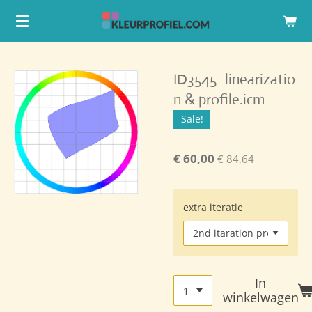
Ga
direct
naar
de
ID3545_linearizatio
hoofdinhoud
n & profile.icm
Sale!
€ 60,00
€ 84,64
extra iteratie
In
winkelwagen