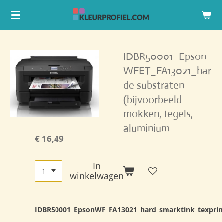
Ga
direct
naar
de
IDBR50001_Epson
hoofdinhoud
WFET_FA13021_har
de substraten
(bijvoorbeeld
mokken, tegels,
aluminium
€ 16,49
In
winkelwagen
IDBR50001_EpsonWF_FA13021_hard_smarktink_texprin