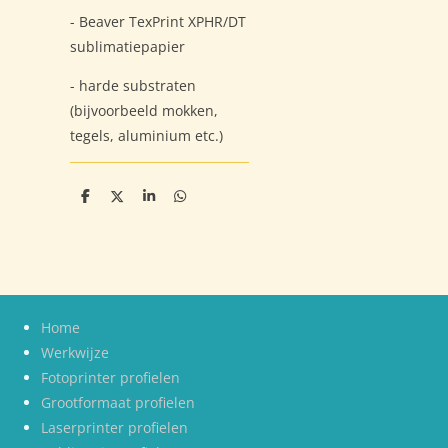
- Beaver TexPrint XPHR/DT
sublimatiepapier
- harde substraten
(bijvoorbeeld mokken,
tegels, aluminium etc.)
D
D
S
D
e
e
h
e
l
e
a
l
e
l
r
e
n
e
n
Home
Werkwijze
Fotoprinter profielen
Grootformaat profielen
Laserprinter profielen