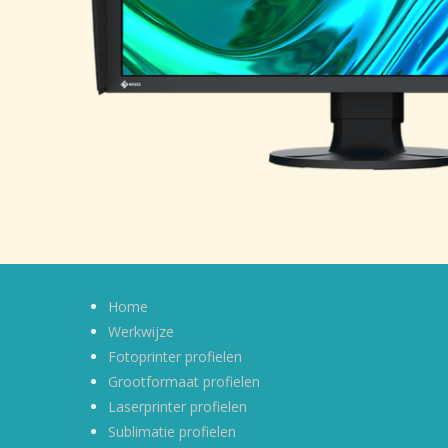
Home
Werkwijze
Fotoprinter profielen
Grootformaat profielen
Laserprinter profielen
Sublimatie profielen