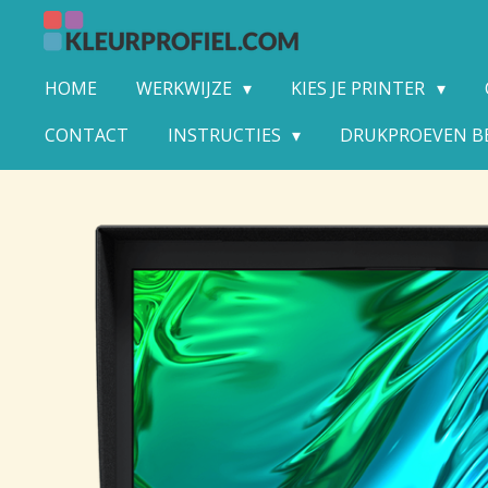
Ga
direct
naar
HOME
WERKWIJZE
KIES JE PRINTER
de
hoofdinhoud
CONTACT
INSTRUCTIES
DRUKPROEVEN B