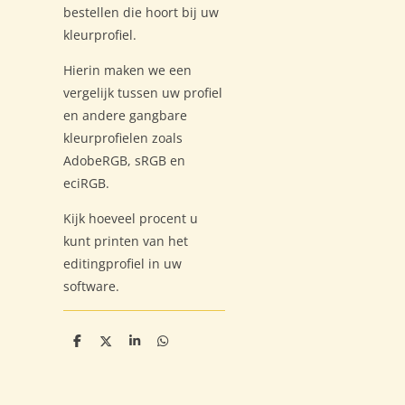
bestellen die hoort bij uw
kleurprofiel.
Hierin maken we een
vergelijk tussen uw profiel
en andere gangbare
kleurprofielen zoals
AdobeRGB, sRGB en
eciRGB.
Kijk hoeveel procent u
kunt printen van het
editingprofiel in uw
software.
D
D
S
D
e
e
h
e
l
e
a
l
e
l
r
e
n
e
n