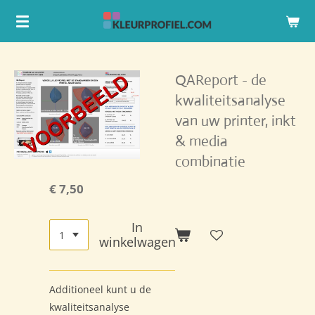
Ga
direct
naar
de
QAReport - de
hoofdinhoud
kwaliteitsanalyse
van uw printer, inkt
& media
combinatie
€ 7,50
In
winkelwagen
Additioneel kunt u de
kwaliteitsanalyse