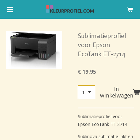
Ga
direct
naar
de
Sublimatieprofiel
hoofdinhoud
voor Epson
EcoTank ET-2714
€ 19,95
In
winkelwagen
Sublimatieprofiel voor
Epson EcoTank ET-2714
Sublinova subimatie-inkt en